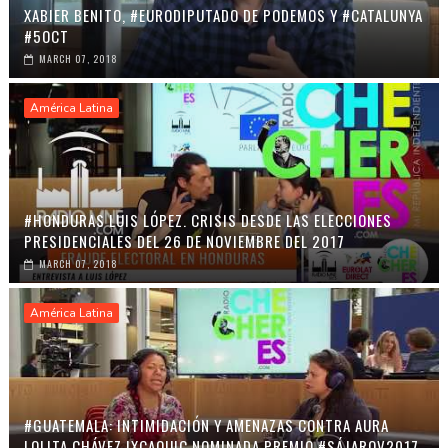
XABIER BENITO, #EURODIPUTADO DE PODEMOS Y #CATALUNYA
#5OCT
MARCH 07, 2018
América Latina
#HONDURAS LUIS LÓPEZ. CRISIS DESDE LAS ELECCIONES
PRESIDENCIALES DEL 26 DE NOVIEMBRE DEL 2017
MARCH 07, 2018
América Latina
#GUATEMALA: INTIMIDACIÓN Y AMENAZAS CONTRA AURA
LOLITA CHÁVEZ IXCAQUIC NOMINADA PREMIO #SÁJAROV2017