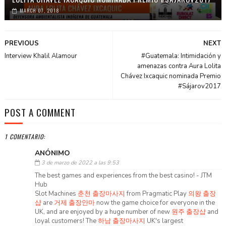
MARCH 07, 2018
PREVIOUS
NEXT
Interview Khalil Alamour
#Guatemala: Intimidación y
amenazas contra Aura Lolita
Chávez Ixcaquic nominada Premio
#Sájarov2017
POST A COMMENT
1 COMENTARIO:
ANÓNIMO
3 de marzo de 2022 a las 9:53
The best games and experiences from the best casino! - JTM
Hub
Slot Machines
춘천 출장마사지
from Pragmatic Play
의왕 출장
샵
are
거제 출장안마
now the game choice for everyone in the
UK, and are enjoyed by a huge number of new
원주 출장샵
and
loyal customers! The
하남 출장마사지
UK's largest